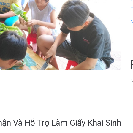
[
c
A
N
ận Và Hỗ Trợ Làm Giấy Khai Sinh