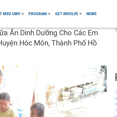
T MSD UWV
PROGRAM
GET INVOLVE
NEWS
Bữa Ăn Dinh Dưỡng Cho Các Em
T
Huyện Hóc Môn, Thành Phố Hồ
C
H
m
T
k