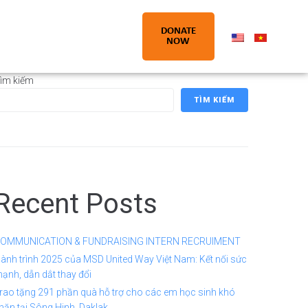
DONATE
NOW
ìm kiếm
TÌM KIẾM
Recent Posts
OMMUNICATION & FUNDRAISING INTERN RECRUIMENT
ành trình 2025 của MSD United Way Việt Nam: Kết nối sức
ạnh, dẫn dắt thay đổi
rao tặng 291 phần quà hỗ trợ cho các em học sinh khó
hăn tại Sông Hinh, Daklak