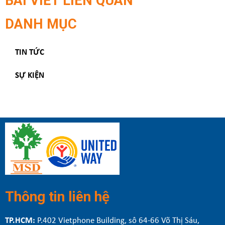
BÀI VIẾT LIÊN QUAN
DANH MỤC
TIN TỨC
SỰ KIỆN
Thông tin liên hệ
TP.HCM:
P.402 Vietphone Building, sô 64-66 Võ Thị Sáu,