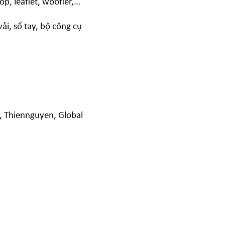
p, leaflet, woofler,…
i, sổ tay, bộ công cụ
o, Thiennguyen, Global