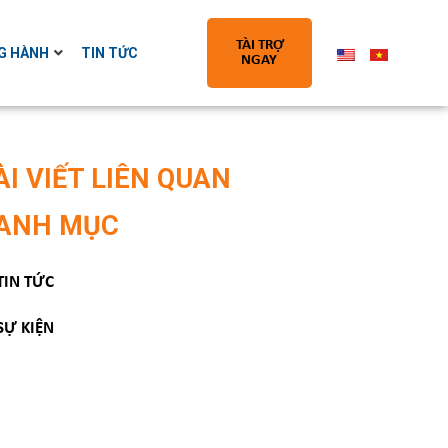
TÀI TRỢ
G HÀNH
TIN TỨC
NGAY
ÀI VIẾT LIÊN QUAN
ANH MỤC
TIN TỨC
SỰ KIỆN