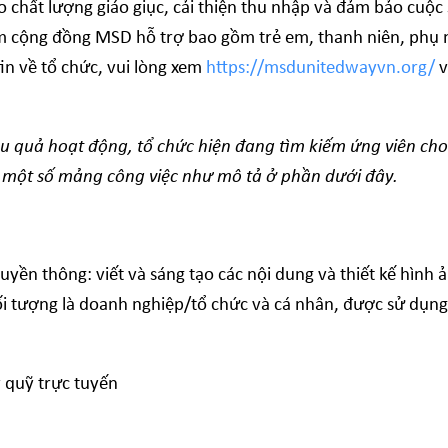
 chất lượng giáo giục, cải thiện thu nhập và đảm bảo cuộ
 cộng đồng MSD hỗ trợ bao gồm trẻ em, thanh niên, phụ n
in về tổ chức, vui lòng xem
https://msdunitedwayvn.org/
v
quả hoạt động, tổ chức hiện đang tìm kiếm ứng viên cho v
 một số mảng công việc như mô tả ở phần dưới đây.
ền thông: viết và sáng tạo các nội dung và thiết kế hình ản
ối tượng là doanh nghiệp/tổ chức và cá nhân, được sử dụn
 quỹ trực tuyến