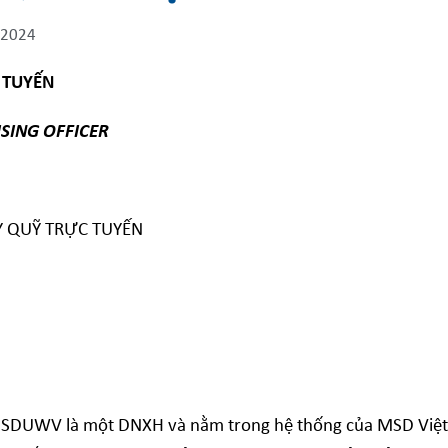
 2024
 TUYẾN
ISING
OFFICER
Y QUỸ TRỰC TUYẾN
à MSDUWV là một DNXH và nằm trong hệ thống của MSD Việ