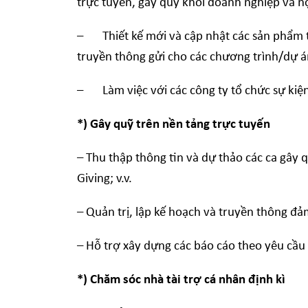
trực tuyến, gây quỹ khối doanh nghiệp và nộ
– Thiết kế mới và cập nhật các sản phẩm tru
truyền thông gửi cho các chương trình/dự á
– Làm việc với các công ty tổ chức sự kiện 
*) Gây quỹ trên nền tảng trực tuyến
– Thu thập thông tin và dự thảo các ca gây
Giving; v.v.
– Quản trị, lập kế hoạch và truyền thông đ
– Hỗ trợ xây dựng các báo cáo theo yêu cầu 
*) Chăm sóc nhà tài trợ cá nhân định kì