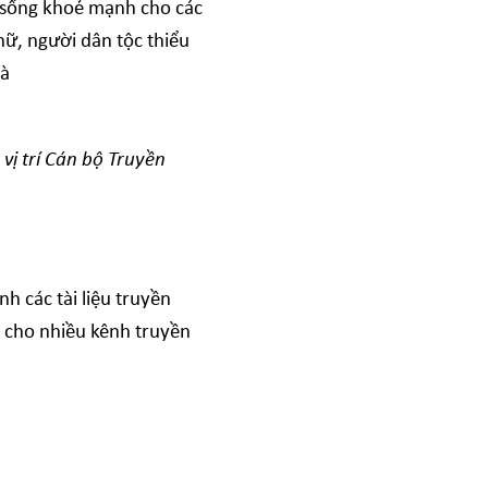
c sống khoẻ mạnh cho các
ữ, người dân tộc thiểu
à
ị trí Cán bộ Truyền
h các tài liệu truyền
g cho nhiều kênh truyền