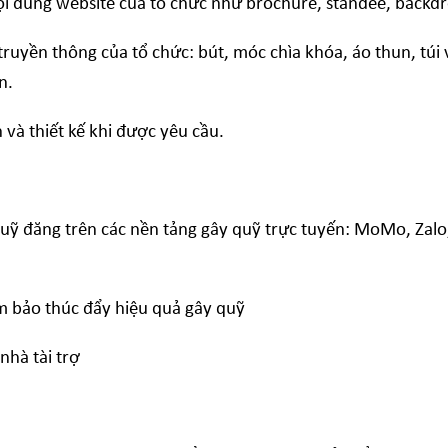
i dung website của tổ chức như brochure, standee, backdro
yền thông của tổ chức: bút, móc chìa khóa, áo thun, túi vả
n.
và thiết kế khi được yêu cầu.
 quỹ đăng trên các nền tảng gây quỹ trực tuyến: MoMo, Zal
ảm bảo thúc đẩy hiệu quả gây quỹ
nhà tài trợ