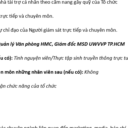
hà tài trợ cá nhân theo cẩm nang gây quỹ của Tổ chức
rực tiếp và chuyên môn.
chỉ đạo của Người giám sát trực tiếp và chuyên môn.
uản
lý Văn phòng HMC
,
Giám
đốc MSD UWVVP TP.HCM
u có):
Tình nguyện viên/Thực tập sinh truyền thông trực t
ên môn những nhân viên sau (nếu có):
Không
ận chức năng của tổ chức