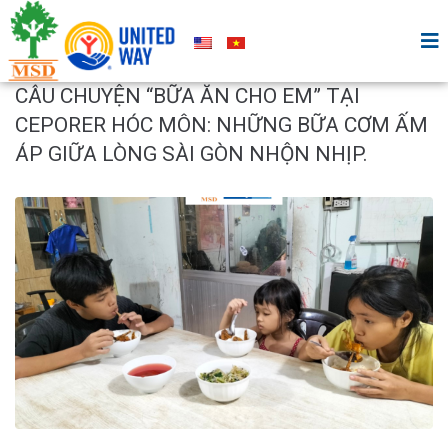
CÂU CHUYỆN “BỮA ĂN CHO EM” TẠI
CEPORER HÓC MÔN: NHỮNG BỮA CƠM ẤM
ÁP GIỮA LÒNG SÀI GÒN NHỘN NHỊP.