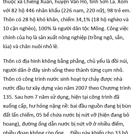
thuộc xã Chiềng Xuân, huyện Vân Hồ, tỉnh Sơn La. Xóm
với 82 hộ 446 nhân khẩu (226 nam, 220 nữ), 98 trẻ em.
Thôn có 28 hộ khó khăn, chiếm 34,1% (18 hộ nghèo và
10 cận nghèo), 100% là người dân tộc Mông. Công việc
chính của họ là sản xuất nông nghiệp (trồng ngô, sắn,
lúa) và chăn nuôi nhỏ lẻ.
Thôn có địa hình không bằng phẳng, chủ yếu là đồi núi,
người dân ở đây sinh sống theo thành từng cụm nhỏ.
Thôn có công trình nước sinh hoạt tự chảy được nhà
nước đầu tư xây dựng vào năm 2007 theo Chương trình
135. Sau hơn 7 năm sử dụng, hiện tại công trình đã
xuống cấp, hư hỏng nặng nề: bai đầu nguồn đang bị bùn
đất lấn chiếm, 05 bể chứa nước bị nứt vỡ (hiện đang bỏ
hoang), đường ống dẫn nước bị nứt vỡ ở nhiều điểm,
nhiều đoạn không còn ống,… Điều này khiến cho 33 hộ