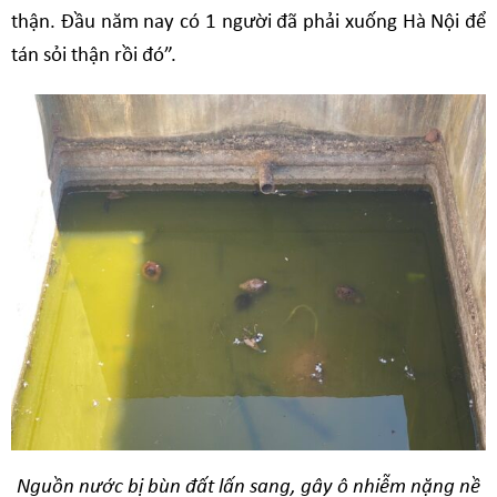
thận. Đầu năm nay có 1 người đã phải xuống Hà Nội để
tán sỏi thận rồi đó”.
Nguồn nước bị bùn đất lấn sang, gây ô nhiễm nặng nề