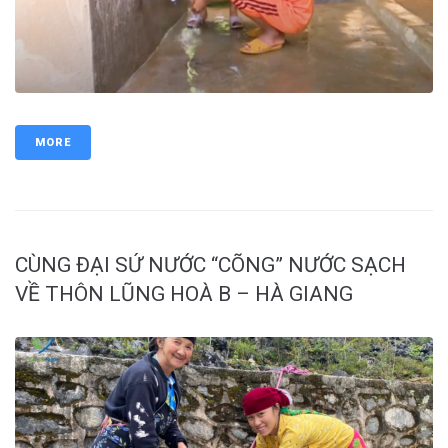
MORE
CÙNG ĐẠI SỨ NƯỚC “CÕNG” NƯỚC SẠCH
VỀ THÔN LŨNG HOÀ B – HÀ GIANG