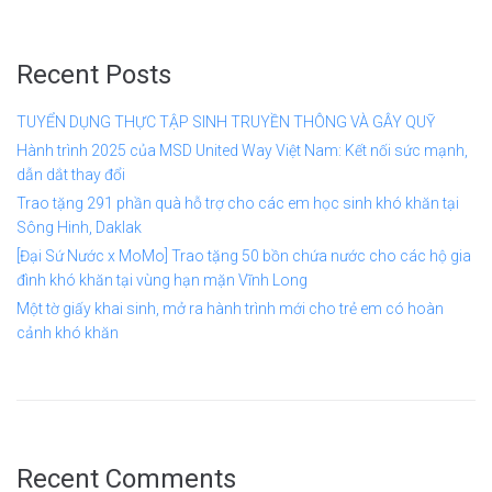
Recent Posts
TUYỂN DỤNG THỰC TẬP SINH TRUYỀN THÔNG VÀ GÂY QUỸ
Hành trình 2025 của MSD United Way Việt Nam: Kết nối sức mạnh,
dẫn dắt thay đổi
Trao tặng 291 phần quà hỗ trợ cho các em học sinh khó khăn tại
Sông Hinh, Daklak
[Đại Sứ Nước x MoMo] Trao tặng 50 bồn chứa nước cho các hộ gia
đình khó khăn tại vùng hạn mặn Vĩnh Long
Một tờ giấy khai sinh, mở ra hành trình mới cho trẻ em có hoàn
cảnh khó khăn
Recent Comments