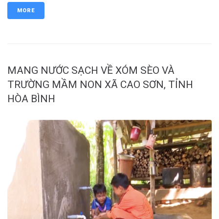
MORE
MANG NƯỚC SẠCH VỀ XÓM SÈO VÀ
TRƯỜNG MẦM NON XÃ CAO SƠN, TỈNH
HÒA BÌNH