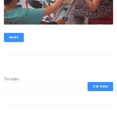
MORE
Tìm kiếm
TÌM KIẾM