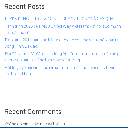
Recent Posts
TUYỂN DỤNG THỰC TẬP SINH TRUYỀN THÔNG VÀ GÂY QUỸ
Hành trình 2025 của MSD United Way Việt Nam: Kết nối sức mạnh,
dẫn dắt thay đổi
Trao tặng 291 phần quà hỗ trợ cho các em học sinh khó khăn tại
Sông Hinh, Daklak
[Đại Sứ Nước x MoMo] Trao tặng 50 bồn chứa nước cho các hộ gia
đình khó khăn tại vùng hạn mặn Vĩnh Long
Một tờ giấy khai sinh, mở ra hành trình mới cho trẻ em có hoàn
cảnh khó khăn
Recent Comments
Không có bình luận nào để hiển thị.