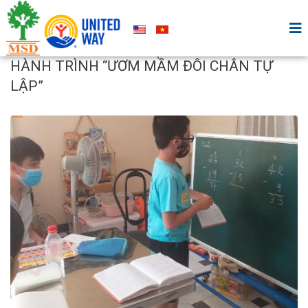
HÀNH TRÌNH “ƯƠM MẦM ĐÔI CHÂN TỰ
LẬP”