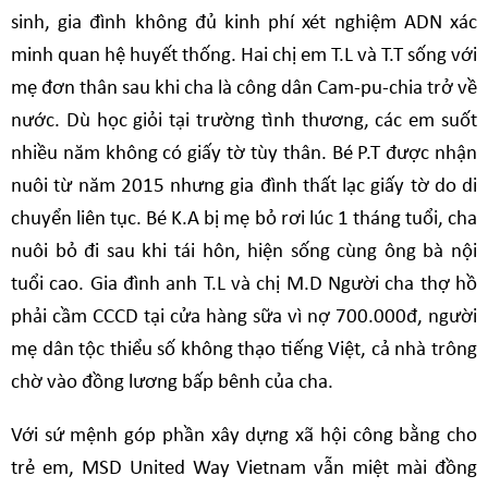
sinh, gia đình không đủ kinh phí xét nghiệm ADN xác
minh quan hệ huyết thống. Hai chị em T.L và T.T sống với
mẹ đơn thân sau khi cha là công dân Cam-pu-chia trở về
nước. Dù học giỏi tại trường tình thương, các em suốt
nhiều năm không có giấy tờ tùy thân. Bé P.T được nhận
nuôi từ năm 2015 nhưng gia đình thất lạc giấy tờ do di
chuyển liên tục. Bé K.A bị mẹ bỏ rơi lúc 1 tháng tuổi, cha
nuôi bỏ đi sau khi tái hôn, hiện sống cùng ông bà nội
tuổi cao. Gia đình anh T.L và chị M.D Người cha thợ hồ
phải cầm CCCD tại cửa hàng sữa vì nợ 700.000đ, người
mẹ dân tộc thiểu số không thạo tiếng Việt, cả nhà trông
chờ vào đồng lương bấp bênh của cha.
Với sứ mệnh góp phần xây dựng xã hội công bằng cho
trẻ em, MSD United Way Vietnam vẫn miệt mài đồng