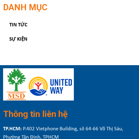
DANH MỤC
TIN TỨC
SỰ KIỆN
Thông tin liên hệ
TP.HCM:
P.402 Vietphone Building, sô 64-66 Võ Thị Sáu,
Phường Tân Định, TPHCM