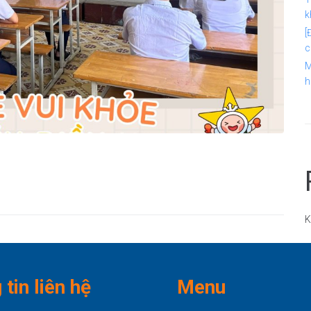
k
[
c
M
h
K
tin liên hệ
Menu