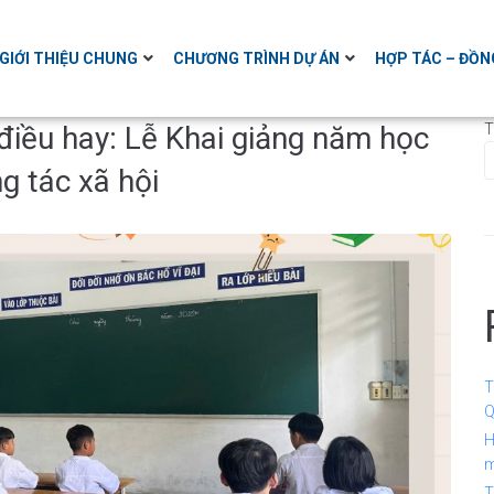
GIỚI THIỆU CHUNG
CHƯƠNG TRÌNH DỰ ÁN
HỢP TÁC – ĐỒN
điều hay: Lễ Khai giảng năm học
T
g tác xã hội
T
Q
H
m
T