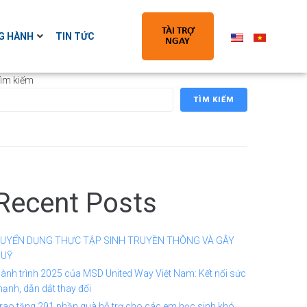
TÀI TRỢ
G HÀNH
TIN TỨC
NGAY
ìm kiếm
TÌM KIẾM
Recent Posts
UYỂN DỤNG THỰC TẬP SINH TRUYỀN THÔNG VÀ GÂY
UỸ
ành trình 2025 của MSD United Way Việt Nam: Kết nối sức
ạnh, dẫn dắt thay đổi
rao tặng 291 phần quà hỗ trợ cho các em học sinh khó