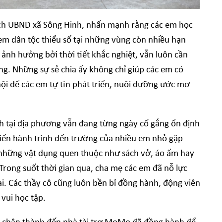
tịch UBND xã Sông Hinh, nhấn mạnh rằng các em học
 em dân tộc thiểu số tại những vùng còn nhiều hạn
 ảnh hưởng bởi thời tiết khắc nghiệt, vẫn luôn cần
g. Những sự sẻ chia ấy không chỉ giúp các em có
hội để các em tự tin phát triển, nuôi dưỡng ước mơ
nh tại địa phương vẫn đang từng ngày cố gắng ổn định
hiến hành trình đến trường của nhiều em nhỏ gặp
 những vật dụng quen thuộc như sách vở, áo ấm hay
 Trong suốt thời gian qua, cha mẹ các em đã nỗ lực
i. Các thầy cô cũng luôn bền bỉ đồng hành, động viên
 vui học tập.