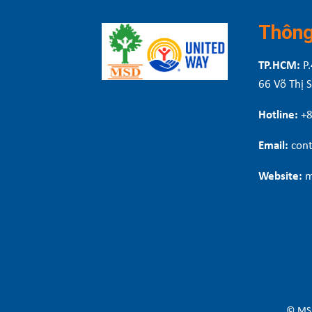
Thông 
TP.HCM:
P.
66 Võ Thị 
Hotline:
+
Email:
cont
Website:
m
© MSD