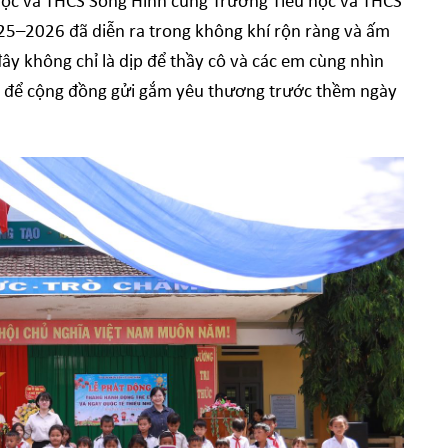
 học và THCS Sông Hinh cùng Trường Tiểu học và THCS
025–2026 đã diễn ra trong không khí rộn ràng và ấm
đây không chỉ là dịp để thầy cô và các em cùng nhìn
ắc để cộng đồng gửi gắm yêu thương trước thềm ngày