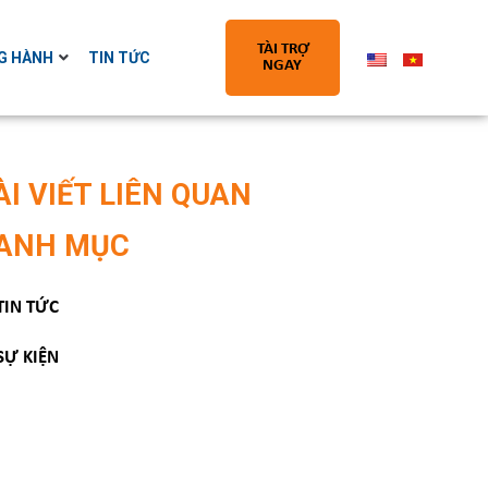
TÀI TRỢ
G HÀNH
TIN TỨC
NGAY
ÀI VIẾT LIÊN QUAN
ANH MỤC
TIN TỨC
SỰ KIỆN