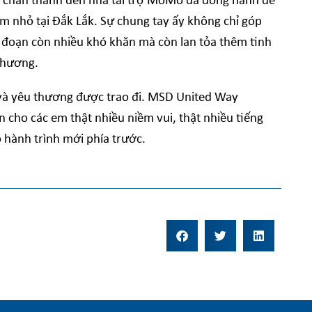
n chân thành đến nhà tài trợ MoMo đã đồng hành để
 nhỏ tại Đắk Lắk. Sự chung tay ấy không chỉ góp
i đoạn còn nhiều khó khăn mà còn lan tỏa thêm tinh
phương.
 và yêu thương được trao đi. MSD United Way
cho các em thật nhiều niềm vui, thật nhiều tiếng
 hành trình mới phía trước.