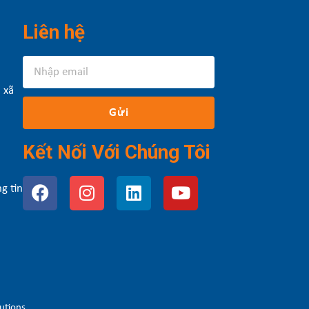
Liên hệ
 xã
Gửi
Kết Nối Với Chúng Tôi
g tin
utions