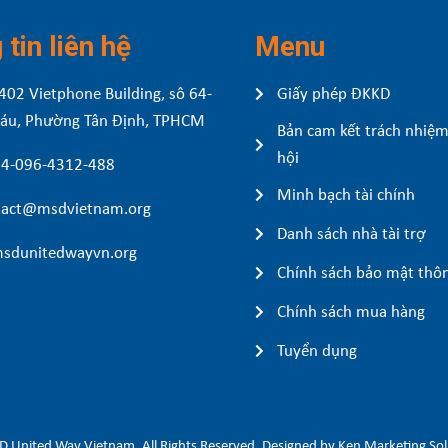
tin liên hệ
Menu
402 Vietphone Building, sô 64-
Giấy phép ĐKKD
Sáu, Phường Tân Định, TPHCM
Bản cam kết trách nhiệm
hội
84-096-4312-488
Minh bạch tài chính
act@msdvietnam.org
Danh sách nhà tài trợ
sdunitedwayvn.org
Chính sách bảo mật thôn
Chính sách mua hàng
Tuyển dụng
 United Way Vietnam. All Rights Reserved. Designed by Ken Marketing Sol