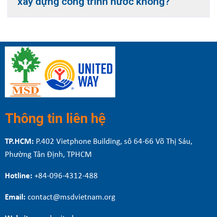
xây dựng công trình nước không?
chính.
Bạn có thể theo dõi tiến độ các dự án
đang thực hiện tại Website và Fanpage
của MSD United Way Vietnam.
Thông tin liên hệ
TP.HCM:
P.402 Vietphone Building, sô 64-66 Võ Thị Sáu,
Phường Tân Định, TPHCM
Hotline:
+84-096-4312-488
Email:
contact@msdvietnam.org