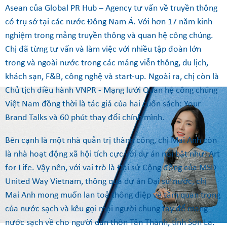
Asean của Global PR Hub – Agency tư vấn về truyền thông
có trụ sở tại các nước Đông Nam Á. Với hơn 17 năm kinh
nghiệm trong mảng truyền thông và quan hệ công chúng.
Chị đã từng tư vấn và làm việc với nhiều tập đoàn lớn
trong và ngoài nước trong các mảng viễn thông, du lịch,
khách sạn, F&B, công nghệ và start-up. Ngoài ra, chị còn là
Chủ tịch điều hành VNPR - Mạng lưới Quan hệ công chúng
Việt Nam đồng thời là tác giả của hai cuốn sách: Your
Brand Talks và 60 phút thay đổi chính mình.
Bên cạnh là một nhà quản trị thành công, chị Mai Anh còn
là nhà hoạt động xã hội tích cực với dự án nổi bật như: Art
for Life. Vậy nên, với vai trò là Đại sứ Cộng đồng của MSD
United Way Vietnam, thông qua dự án Đại sứ nước, chị
Mai Anh mong muốn lan toả thông điệp về tầm quan trọng
của nước sạch và kêu gọi mọi người chung tay để mang
nước sạch về cho người dân thôn Tân Thành, tỉnh Sơn La.