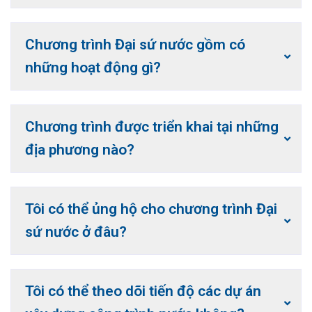
Chương trình Đại sứ nước gồm có
những hoạt động gì?
Chương trình được triển khai tại những
địa phương nào?
Tôi có thể ủng hộ cho chương trình Đại
Chương trình Đại sứ nước đang được
sứ nước ở đâu?
triển khai tại các tỉnh miền Tây ngập
mặn, các tỉnh miền núi, đặc biệt là vùng
đồng bào DTTS còn đang gặp nhiều
Tôi có thể theo dõi tiến độ các dự án
khó khăn, trở ngại về giao thông và tài