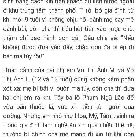
sinh bằng cách xin tiền khách du lịch nước ngoài
ở khu trung tâm thành phố. T. rời bỏ gia đình từ
khi mới 9 tuổi vì không chịu nổi cảnh mẹ say mê
đánh bài, còn cha thì tiêu hết tiền vào rượu chè,
thậm chí bạo hành con cái. Cậu chia sẻ: “Nếu
không được đưa vào đây, chắc con đã bị ép đi
bán ma túy rồi!”.
Hoàn cảnh của hai chị em Võ Thị Ánh M. và Võ
Thị Ánh L. (12 và 13 tuổi) cũng không kém phần
xót xa: mẹ bị bắt vì buôn ma túy, còn cha thì đưa
hai chị em ra khu Tây ba lô Phạm Ngũ Lão để
vừa bán thuốc lá, vừa xin tiền từ người qua
đường. Những em nhỏ như Hoa, Mỹ, Tâm… sinh ra
trong gia đình làm nghề ăn xin qua nhiều thế hệ,
thường bị chính cha mẹ mang đi xin từ khi còn