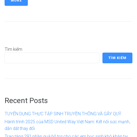
MORE
Tìm kiếm
TÌM KIẾM
Recent Posts
TUYỂN DỤNG THỰC TẬP SINH TRUYỀN THÔNG VÀ GÂY QUỸ
Hành trình 2025 của MSD United Way Việt Nam: Kết nối sức mạnh,
dẫn dắt thay đổi
Trao tặng 291 phần quà hỗ trợ cho các em học sinh khó khăn tại