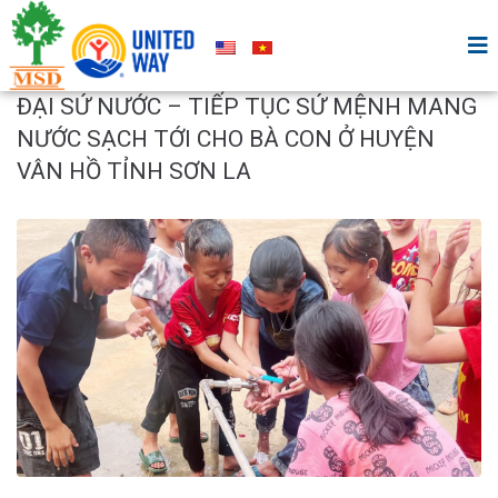
ĐẠI SỨ NƯỚC – TIẾP TỤC SỨ MỆNH MANG
NƯỚC SẠCH TỚI CHO BÀ CON Ở HUYỆN
VÂN HỒ TỈNH SƠN LA