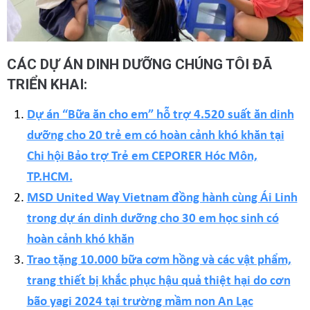
CÁC DỰ ÁN DINH DƯỠNG CHÚNG TÔI ĐÃ
TRIỂN KHAI:
Dự án “Bữa ăn cho em” hỗ trợ 4.520 suất ăn dinh
dưỡng cho 20 trẻ em có hoàn cảnh khó khăn tại
Chi hội Bảo trợ Trẻ em CEPORER Hóc Môn,
TP.HCM.
MSD United Way Vietnam đồng hành cùng Ái Linh
trong dự án dinh dưỡng cho 30 em học sinh có
hoàn cảnh khó khăn
Trao tặng 10.000 bữa cơm hồng và các vật phẩm,
trang thiết bị khắc phục hậu quả thiệt hại do cơn
bão yagi 2024 tại trường mầm non An Lạc