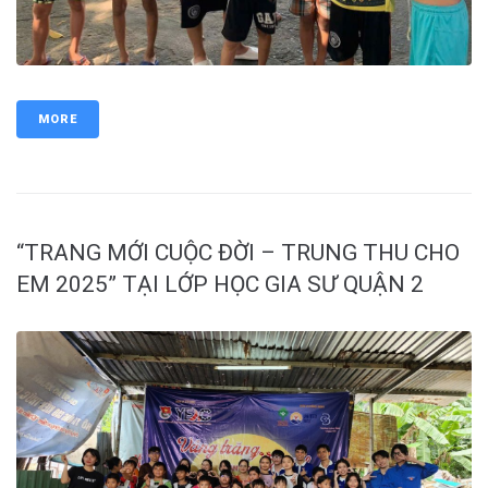
MORE
“TRANG MỚI CUỘC ĐỜI – TRUNG THU CHO
EM 2025” TẠI LỚP HỌC GIA SƯ QUẬN 2