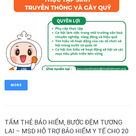
MORE
TẤM THẺ BẢO HIỂM, BƯỚC ĐỆM TƯƠNG
LAI – MSD HỖ TRỢ BẢO HIỂM Y TẾ CHO 20