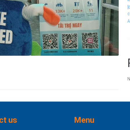
[
c
A
N
ct us
Menu