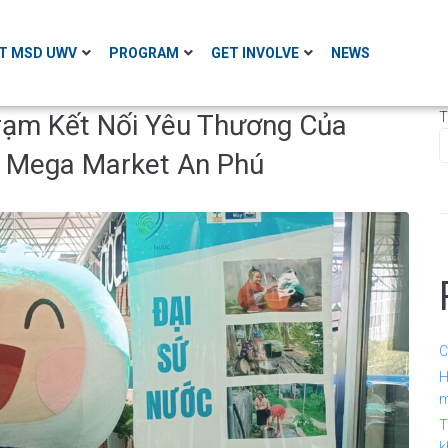
T MSD UWV
PROGRAM
GET INVOLVE
NEWS
ạm Kết Nối Yêu Thương Của
T
i Mega Market An Phú
C
H
m
T
k