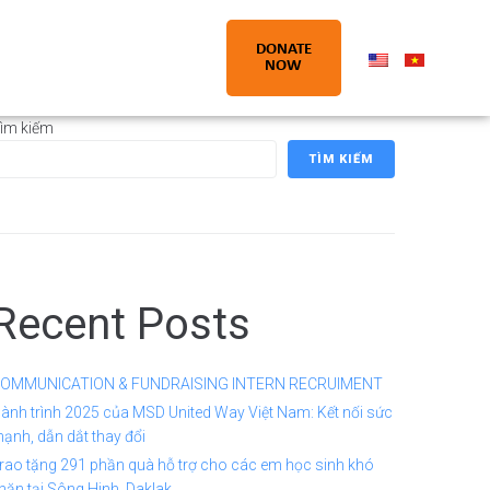
DONATE
NOW
ìm kiếm
TÌM KIẾM
Recent Posts
OMMUNICATION & FUNDRAISING INTERN RECRUIMENT
ành trình 2025 của MSD United Way Việt Nam: Kết nối sức
ạnh, dẫn dắt thay đổi
rao tặng 291 phần quà hỗ trợ cho các em học sinh khó
hăn tại Sông Hinh, Daklak