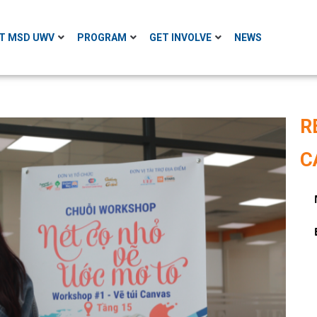
T MSD UWV
PROGRAM
GET INVOLVE
NEWS
R
C