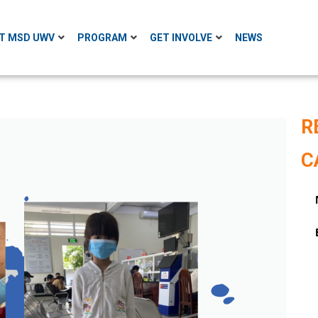
T MSD UWV
PROGRAM
GET INVOLVE
NEWS
R
C