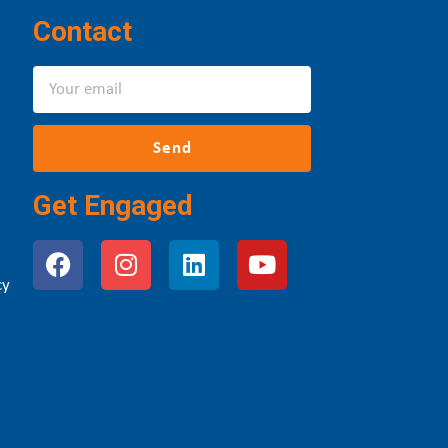
Contact
Send
Get Engaged
cy