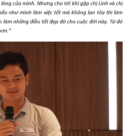
lòng của mình. Nhưng cho tới khi gặp chị Linh và chị
 nếu như mình làm việc tốt mà không lan tỏa thì làm
h làm những điều tốt đẹp đó cho cuộc đời này. Từ đó
hơn.”