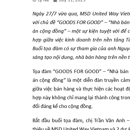
Ly Na
July 31, 2023
Ngày 27/7 vừa qua, MSD United Way Vietn
với chủ đề “GOODS FOR GOOD” – “Nhà bán 
án cộng đồng” – một sự kiện tuyệt vời để 
hợp giữa việc kinh doanh trên nền tảng Ti
Buổi tọa đàm có sự tham gia của anh Nguy
sáng tạo nội dung, nhà bán hàng trên nền 
Tọa đàm “GOODS FOR GOOD” – “Nhà bán hà
án cộng đồng” là một diễn đàn truyền cảm
giữa việc bán hàng và thực hiện các hoạt 
hợp này không chỉ mang lại thành công tron
đổi đáng kể cho cộng đồng.
Bắt đầu buổi tọa đàm, chị Trần Vân Anh 
thiệu về MSD United Way Vietnam và 2 dự á