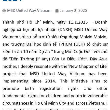
MSD United Way Vietnam
January 2, 2025
Thành
phố Hồ Chí Minh,
ngày
11.1
.202
5
– Doanh
nghiệp xã hội phi lợi nhuận (DNXH) MSD
United
Way
Vietnam
với
sự
hỗ
trợ
từ
siêu
ứng
dụng
MoMo
MoMo
,
and
trường
Đại
học
Kinh
tế
TPHCM (UEH)
tổ
chức
sự
kiện
Tri
ân
10
năm
Dự
án
“Trang
Mới
Cuộc
Đời
”
với
chủ
đề
“
Đến
Trường
(if any)
Còn
Là
Điều
Ước
”.
Đây
As a
mother, I deeply resonate with the 'New Chapter of Life'
project that MSD United Way Vietnam has been
implementing since 2014. This initiative aims to
promote birth registration rights and other
fundamental rights for children and youth in vulnerable
circumstances in Ho Chi Minh City and across Vietnam. I