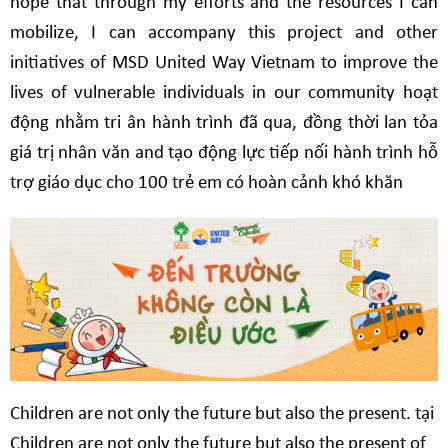
hope that through my efforts and the resources I can
mobilize, I can accompany this project and other
initiatives of MSD United Way Vietnam to improve the
lives of vulnerable individuals in our community
hoạt
động
nhằm
tri
ân
hành
trình
đã
qua,
đồng
thời
lan
tỏa
giá
trị
nhân
văn
and
tạo
động
lực
tiếp
nối
hành
trình
hỗ
trợ
giáo
dục
cho
100
trẻ
em
có
hoàn
cảnh
khó
khăn
Children are not only the future but also the present.
tại
Children are not only the future but also the present of