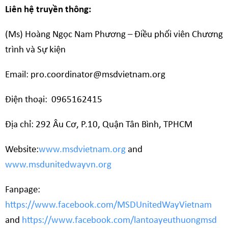
Liên hệ truyền thông:
(Ms) Hoàng
Ngọc Nam Phương
– Điều
phối viên Chương
trình và Sự kiện
Email: pro.co
o
rdinator@msdvietnam.org
Điện thoại:
0965162415
Địa chỉ:
292 Âu Cơ, P.10, Quận Tân Bình, TPHCM
Website:
www.msdvietnam.org
and
www
.
msdunitedwayvn
.org
Fanpage:
https://www.facebook.com/MSDUnitedWayVietnam
and
https://www.facebook.com/lantoayeuthuongmsd