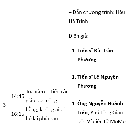
– Dẫn chương trình: Liêu
Hà Trinh
Diễn giả:
Tiến sĩ Bùi Trân
Phượng
Tiến sĩ Lê Nguyên
Phương
Tọa đàm – Tiếp cận
14:45
giáo dục công
Ông Nguyễn Hoành
3
–
bằng
,
không ai bị
Tiến
, Phó Tổng Giám
16:15
bỏ lại phía sau
đốc
Ví điện tử
MoM
o