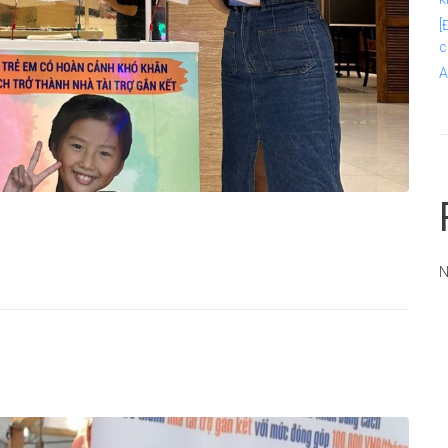
[
c
A
N