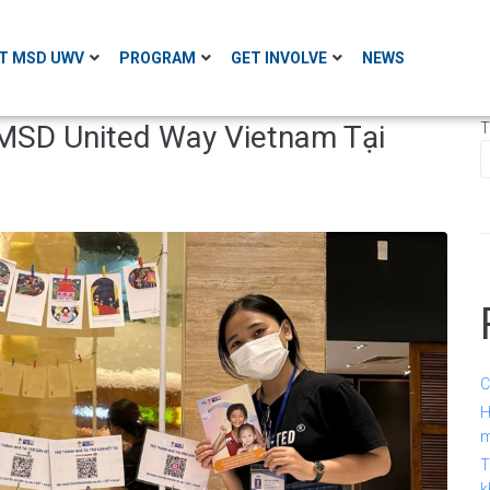
T MSD UWV
PROGRAM
GET INVOLVE
NEWS
MSD United Way Vietnam Tại
T
C
H
m
T
k