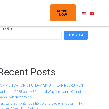
DONATE
NOW
ìm kiếm
TÌM KIẾM
Recent Posts
OMMUNICATION & FUNDRAISING INTERN RECRUIMENT
ành trình 2025 của MSD United Way Việt Nam: Kết nối sức
ạnh, dẫn dắt thay đổi
rao tặng 291 phần quà hỗ trợ cho các em học sinh khó
hăn tại Sông Hinh, Daklak