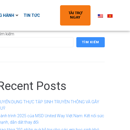
TÀI TRỢ
G HÀNH
TIN TỨC
NGAY
ìm kiếm
TÌM KIẾM
Recent Posts
UYỂN DỤNG THỰC TẬP SINH TRUYỀN THÔNG VÀ GÂY
UỸ
ành trình 2025 của MSD United Way Việt Nam: Kết nối sức
ạnh, dẫn dắt thay đổi
rao tặng 291 phần quà hỗ trợ cho các em học sinh khó