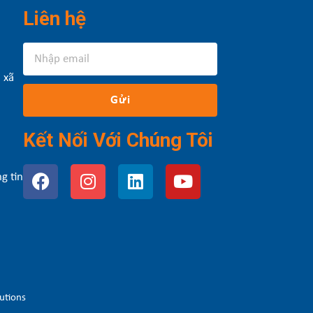
Liên hệ
 xã
Gửi
Kết Nối Với Chúng Tôi
g tin
utions