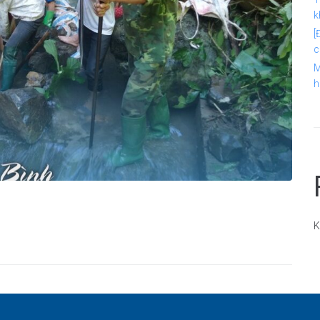
k
[
c
M
h
K