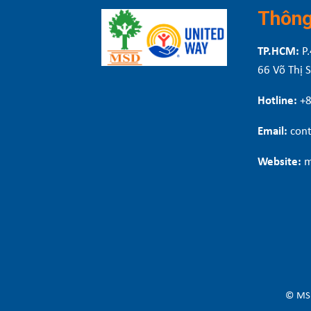
Thông 
TP.HCM:
P.
66 Võ Thị 
Hotline:
+
Email:
cont
Website:
m
© MSD