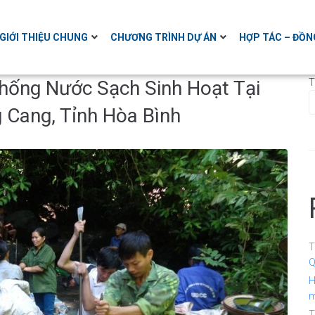
GIỚI THIỆU CHUNG
CHƯƠNG TRÌNH DỰ ÁN
HỢP TÁC – ĐỒN
hống Nước Sạch Sinh Hoạt Tại
T
Cang, Tỉnh Hòa Bình
T
Q
H
m
T